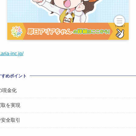
.aria-inc.jp/
すすめポイント
の現金化
買取を実現
で安全取引