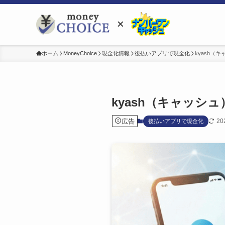
ホーム
MoneyChoice
現金化情報
後払いアプリで現金化
kyash
kyash（キャッ
広告
20
後払いアプリで現金化