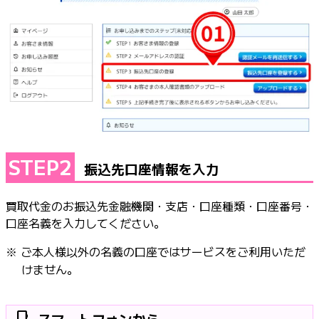
STEP2
振込先口座情報を入力
買取代金のお振込先金融機関・支店・口座種類・口座番号・
口座名義を入力してください。
※ ご本人様以外の名義の口座ではサービスをご利用いただ
けません。
phone_android
スマートフォンから