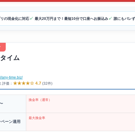
プリの現金化に対応
最大20万円まで！最短10分で口座へお振込み
誰にもバレ
ク
タイム
://any-time.biz/
★★★★☆ 4.7
コミ評価：
(32件)
換金率（通常）
〜
最大換金率
ンペーン適用