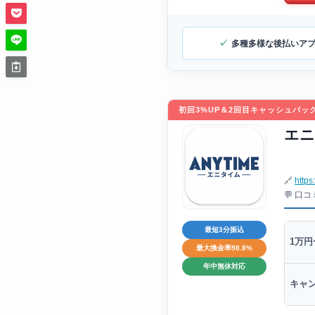
多種多様な後払いア
初回3%UP＆2回目キャッシュバッ
エニ
🔗
https
💬 口
最短3分振込
1万円
最大換金率98.8%
年中無休対応
キャ