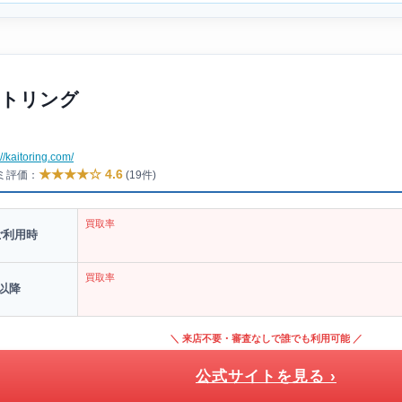
トリング
://kaitoring.com/
★★★★☆ 4.6
コミ評価：
(19件)
買取率
ご利用時
買取率
以降
＼ 来店不要・審査なしで誰でも利用可能 ／
公式サイトを見る ›