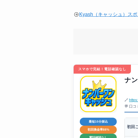
Kyash（キャッシュ）
スマホで完結！電話確認なし
ナン
🔗
https
💬 口
最短10分振込
初回
初回換金率88%
電話確認なし