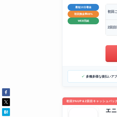
最短10分着金
初回
初回換金率88%
WEB完結
2回目
多種多様な後払いア
初回3%UP＆2回目キャッシュバッ
エニ