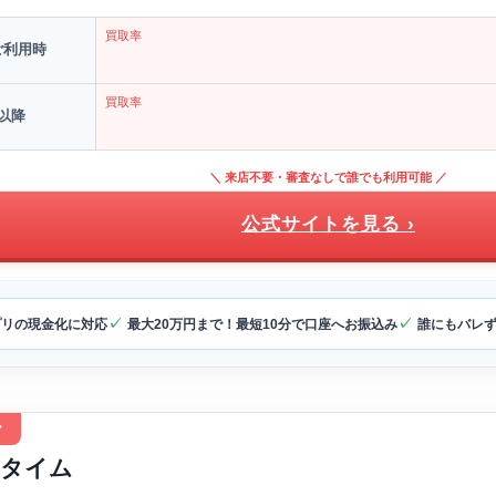
買取率
ご利用時
買取率
以降
＼ 来店不要・審査なしで誰でも利用可能 ／
公式サイトを見る ›
プリの現金化に対応
最大20万円まで！最短10分で口座へお振込み
誰にもバレ
ク
タイム