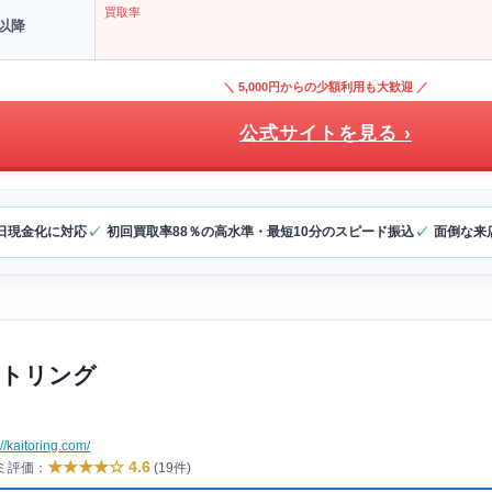
買取率
以降
＼ 5,000円からの少額利用も大歓迎 ／
公式サイトを見る ›
日現金化に対応
初回買取率88％の高水準・最短10分のスピード振込
面倒な来
トリング
://kaitoring.com/
★★★★☆ 4.6
コミ評価：
(19件)