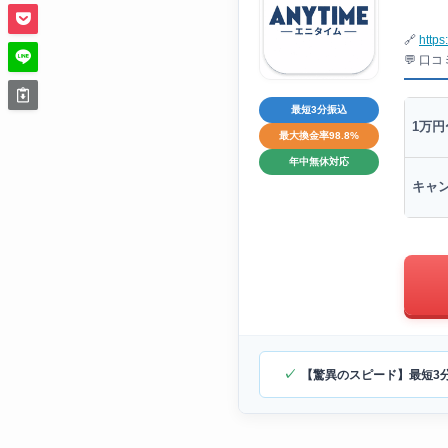
🔗
https
💬 口
最短3分振込
1万円
最大換金率98.8%
年中無休対応
キャ
【驚異のスピード】最短3