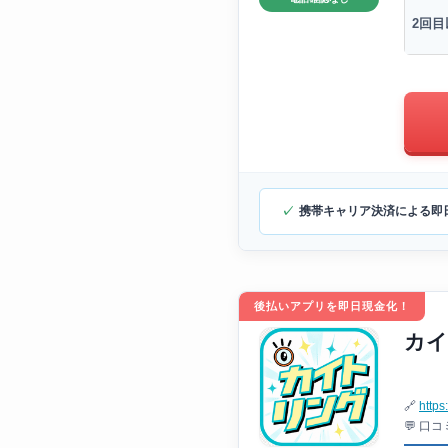
2回目
携帯キャリア決済による即
後払いアプリを即日現金化！
カイ
🔗
https
💬 口