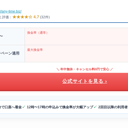
://any-time.biz/
★★★★☆ 4.7
コミ評価：
(32件)
換金率（通常）
〜
最大換金率
ンペーン適用
＼ 年中無休・キャンセル料0円で安心 ／
公式サイトを見る ›
分で口座へ着金
12時〜17時の申込みで換金率が大幅アップ
2回目以降の利用者