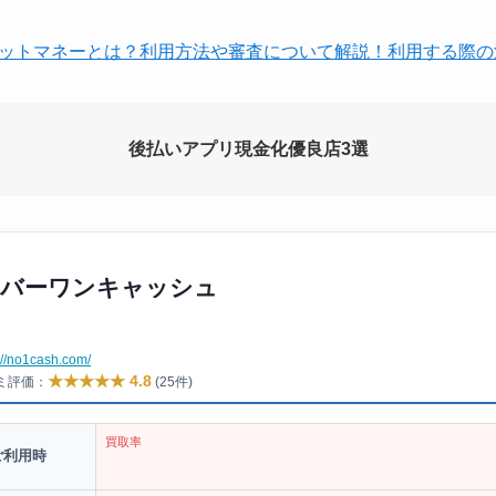
スポットマネーとは？利用方法や審査について解説！利用する際
後払いアプリ現金化優良店3選
バーワンキャッシュ
://no1cash.com/
★★★★★ 4.8
コミ評価：
(25件)
買取率
ご利用時