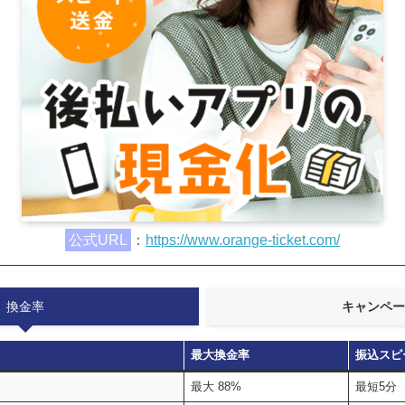
公式URL
：
https://www.orange-ticket.com/
換金率
キャンペー
最大換金率
振込スピ
最大 88%
最短5分