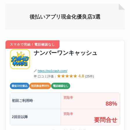
後払いアプリ現金化優良店3選
スマホで完結！電話確認なし
ナンバーワンキャッシュ
🔗
https://no1cash.com/
★★★★★ 4.8
💬 口コミ評価：
(25件)
最短10分振込
初回換金率88%
電話確認なし
買取率
初回ご利用時
88%
買取率
2回目以降
要問合せ