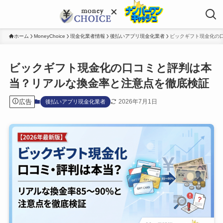
ホーム
MoneyChoice
現金化業者情報
後払いアプリ現金化業者
ビックギフト現金化の
ビックギフト現金化の口コミと評判は本
当？リアルな換金率と注意点を徹底検証
広告
2026年7月1日
後払いアプリ現金化業者