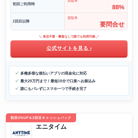
買取率
初回ご利用時
88%
買取率
2回目以降
要問合せ
＼ 来店不要・審査なしで誰でも利用可能 ／
公式サイトを見る ›
多種多様な後払いアプリの現金化に対応
最大20万円まで！最短10分で口座へお振込み
誰にもバレずにスマホ一つで手続き完了
初回3%UP＆2回目キャッシュバック
エニタイム