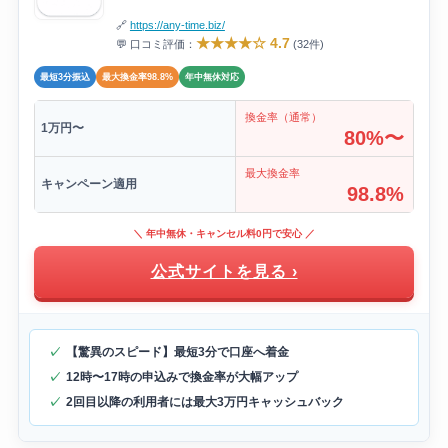
🔗
https://any-time.biz/
★★★★☆ 4.7
💬 口コミ評価：
(32件)
最短3分振込
最大換金率98.8%
年中無休対応
換金率（通常）
1万円〜
80%〜
最大換金率
キャンペーン適用
98.8%
＼ 年中無休・キャンセル料0円で安心 ／
公式サイトを見る ›
【驚異のスピード】最短3分で口座へ着金
12時〜17時の申込みで換金率が大幅アップ
2回目以降の利用者には最大3万円キャッシュバック