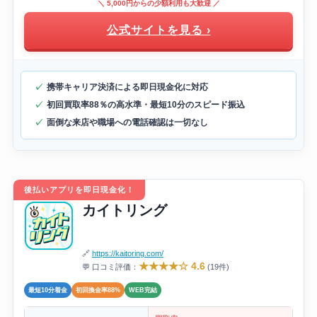
＼ 5,000円からの少額利用も大歓迎 ／
公式サイトを見る ›
携帯キャリア決済による即日現金化に対応
初回買取率88％の高水準・最短10分のスピード振込
面倒な来店や職場への電話確認は一切なし
後払いアプリを即日現金化！
カイトリング
🔗
https://kaitoring.com/
★★★★☆ 4.6
💬 口コミ評価：
(19件)
最短10分着金
初回換金率88%
WEB完結