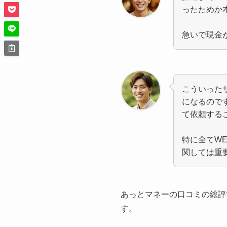
ったためか
急いで現金
こういった
になるので
て依頼する
特に全てW
関しては重
あっとマネーの口コミの総評
す。