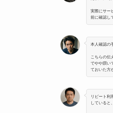
実際にサー
前に確認し
本人確認の
こちらの伝
でやや躓い
ておいた方
リピート利
していると